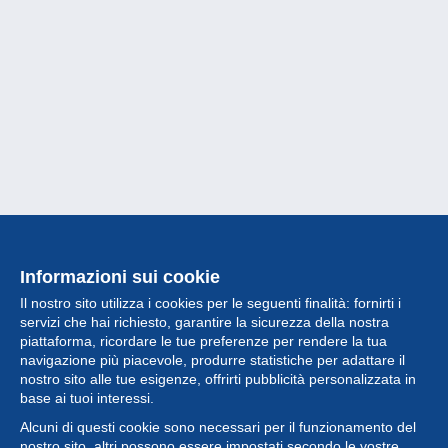
Informazioni sui cookie
Il nostro sito utilizza i cookies per le seguenti finalità: fornirti i
servizi che hai richiesto, garantire la sicurezza della nostra
piattaforma, ricordare le tue preferenze per rendere la tua
navigazione più piacevole, produrre statistiche per adattare il
nostro sito alle tue esigenze, offrirti pubblicità personalizzata in
Collezione
base ai tuoi interessi.
Alcuni di questi cookie sono necessari per il funzionamento del
Novità
nostro sito, altri possono essere impostati secondo le vostre