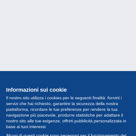
Informazioni sui cookie
Il nostro sito utilizza i cookies per le seguenti finalità: fornirti i
servizi che hai richiesto, garantire la sicurezza della nostra
piattaforma, ricordare le tue preferenze per rendere la tua
navigazione più piacevole, produrre statistiche per adattare il
nostro sito alle tue esigenze, offrirti pubblicità personalizzata in
Collezione
base ai tuoi interessi.
Alcuni di questi cookie sono necessari per il funzionamento del