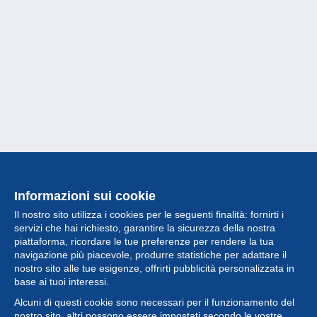
Informazioni sui cookie
Il nostro sito utilizza i cookies per le seguenti finalità: fornirti i
servizi che hai richiesto, garantire la sicurezza della nostra
piattaforma, ricordare le tue preferenze per rendere la tua
navigazione più piacevole, produrre statistiche per adattare il
nostro sito alle tue esigenze, offrirti pubblicità personalizzata in
Collezione
base ai tuoi interessi.
Alcuni di questi cookie sono necessari per il funzionamento del
Novità
nostro sito, altri possono essere impostati secondo le vostre