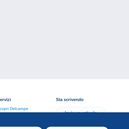
ervizi
Sta scrivendo
copri Delcampe
Invia un articolo
ontattaci