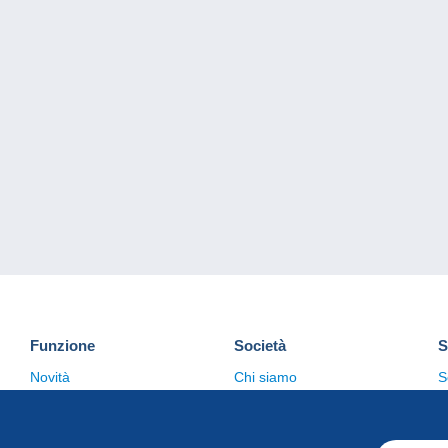
Funzione
Società
S
Novità
Chi siamo
S
Suggerimenti
Politica sulla privacy
C
Commerciale