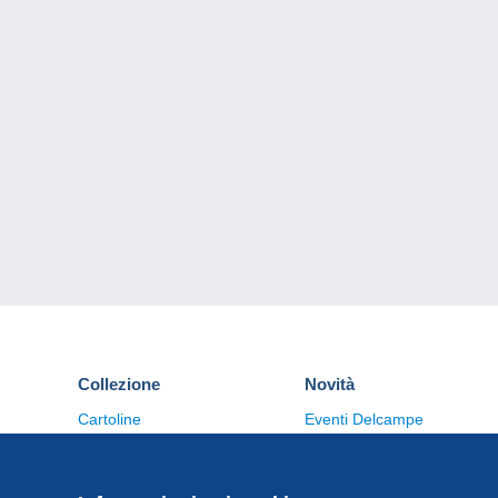
Collezione
Novità
Cartoline
Eventi Delcampe
Francobolli
Concorso
Monete & Banconote
Altre collezioni