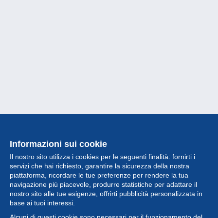
Informazioni sui cookie
Il nostro sito utilizza i cookies per le seguenti finalità: fornirti i
servizi che hai richiesto, garantire la sicurezza della nostra
piattaforma, ricordare le tue preferenze per rendere la tua
navigazione più piacevole, produrre statistiche per adattare il
nostro sito alle tue esigenze, offrirti pubblicità personalizzata in
Collezione
base ai tuoi interessi.
Alcuni di questi cookie sono necessari per il funzionamento del