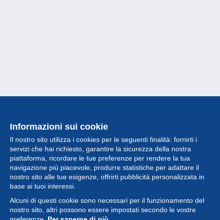
Informazioni sui cookie
Il nostro sito utilizza i cookies per le seguenti finalità: fornirti i
servizi che hai richiesto, garantire la sicurezza della nostra
piattaforma, ricordare le tue preferenze per rendere la tua
navigazione più piacevole, produrre statistiche per adattare il
nostro sito alle tue esigenze, offrirti pubblicità personalizzata in
Collezione
base ai tuoi interessi.
Alcuni di questi cookie sono necessari per il funzionamento del
Novità
nostro sito, altri possono essere impostati secondo le vostre
preferenze.
Per saperne di più