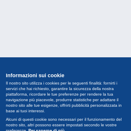
Informazioni sui cookie
Il nostro sito utilizza i cookies per le seguenti finalità: fornirti i
servizi che hai richiesto, garantire la sicurezza della nostra
piattaforma, ricordare le tue preferenze per rendere la tua
navigazione più piacevole, produrre statistiche per adattare il
nostro sito alle tue esigenze, offrirti pubblicità personalizzata in
Collezione
base ai tuoi interessi.
Alcuni di questi cookie sono necessari per il funzionamento del
Novità
nostro sito, altri possono essere impostati secondo le vostre
preferenze.
Per saperne di più