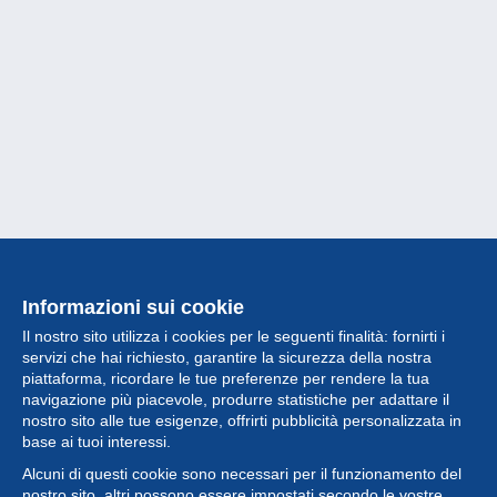
Informazioni sui cookie
Il nostro sito utilizza i cookies per le seguenti finalità: fornirti i
servizi che hai richiesto, garantire la sicurezza della nostra
piattaforma, ricordare le tue preferenze per rendere la tua
navigazione più piacevole, produrre statistiche per adattare il
nostro sito alle tue esigenze, offrirti pubblicità personalizzata in
Collezione
base ai tuoi interessi.
Alcuni di questi cookie sono necessari per il funzionamento del
Novità
nostro sito, altri possono essere impostati secondo le vostre