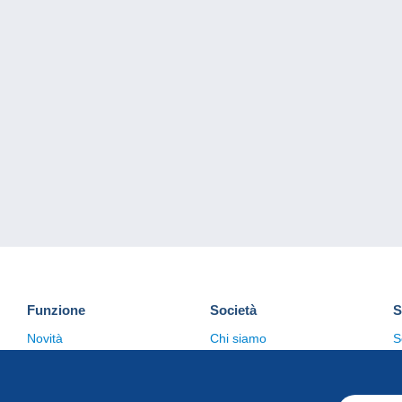
Funzione
Società
S
Novità
Chi siamo
S
Suggerimenti
Politica sulla privacy
C
Commerciale