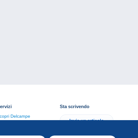
ervizi
Sta scrivendo
copri Delcampe
Invia un articolo
ontattaci