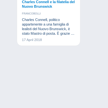
Charles Connell e la filatelia del
Nuovo Brunswick
FRANCOBOLLI
Charles Connell, politico
appartenente a una famiglia di
lealisti del Nuovo Brunswick, è
stato Mastro di posta. È grazie a
questa sua funzione che nel 1861
17 April 2018
emise un francobollo con la sua
effigie invece che con quella della
regina Vittoria.