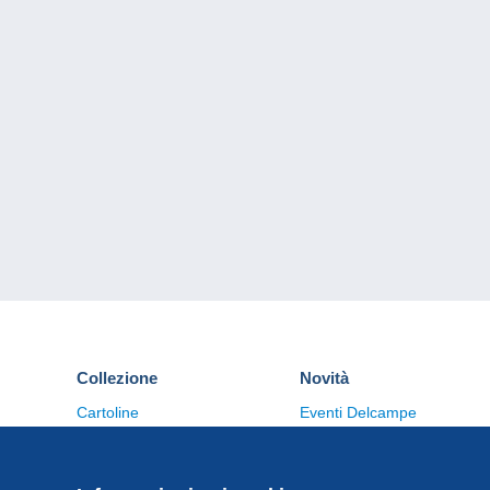
Collezione
Novità
Cartoline
Eventi Delcampe
Francobolli
Concorso
Monete & Banconote
Altre collezioni