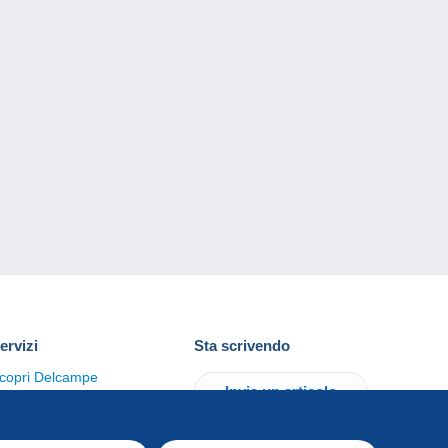
ervizi
Sta scrivendo
copri Delcampe
Invia un articolo
ontattaci