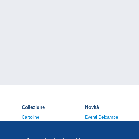
Collezione
Novità
Cartoline
Eventi Delcampe
Francobolli
Concorso
Monete & Banconote
Altre collezioni