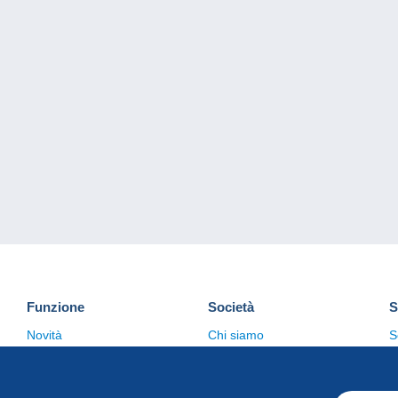
Funzione
Società
S
Novità
Chi siamo
S
Suggerimenti
Politica sulla privacy
C
Commerciale