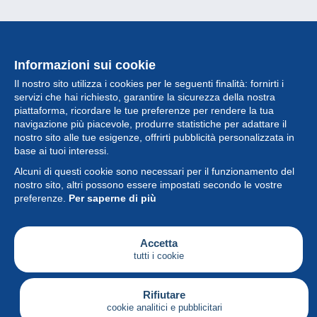
Informazioni sui cookie
Il nostro sito utilizza i cookies per le seguenti finalità: fornirti i
servizi che hai richiesto, garantire la sicurezza della nostra
piattaforma, ricordare le tue preferenze per rendere la tua
navigazione più piacevole, produrre statistiche per adattare il
nostro sito alle tue esigenze, offrirti pubblicità personalizzata in
Collezione
base ai tuoi interessi.
Alcuni di questi cookie sono necessari per il funzionamento del
Novità
nostro sito, altri possono essere impostati secondo le vostre
preferenze.
Per saperne di più
Funzione
Società
Accetta
tutti i cookie
Servizi
Sta scrivendo
Rifiutare
cookie analitici e pubblicitari