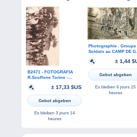
Photographie . Groupe de
Soldats au CAMP DE 
en Février 1932 .
± 1,44 $
B2471 - FOTOGRAFIA
Gebot abgeben
R.Scoffone Torino -
SFILATA STORICA
± 17,33 $US
Es bleiben
6 jours 15
CAVALIERI REALI A
heures
CAVALLO - COSTUMI
Gebot abgeben
Es bleiben
3 jours 14
heures