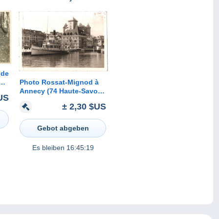
Photo Rossat-Mignod à
GER
Annecy (74 Haute-Savoie)
US
- Bateau devant le
± 2,30 $US
Château des Ducs de
Nemours
Gebot abgeben
Es bleiben
16:45:19