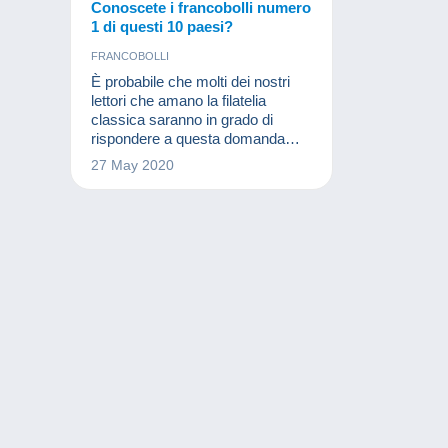
Conoscete i francobolli numero
1 di questi 10 paesi?
FRANCOBOLLI
È probabile che molti dei nostri
lettori che amano la filatelia
classica saranno in grado di
rispondere a questa domanda
senza alcun dubbio, ma un
27 May 2020
piccolo ripassino non fa male a
nessuno. Riscopriamo quindi il
N°1 di questi paesi secondo il
catalogo Yvert e Tellier.