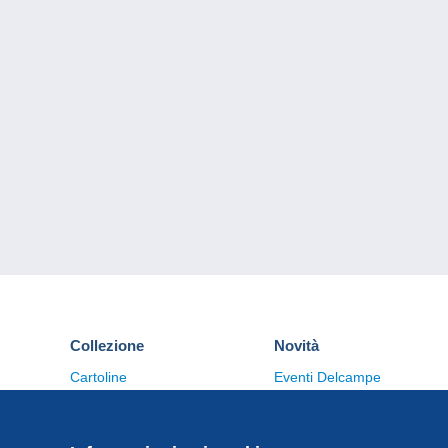
Collezione
Novità
Cartoline
Eventi Delcampe
Francobolli
Concorso
Monete & Banconote
Altre collezioni