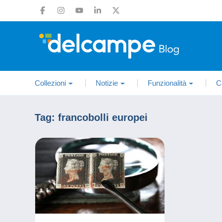
Collezioni
Notizie
Funzionalità
C
Tag:
francobolli europei