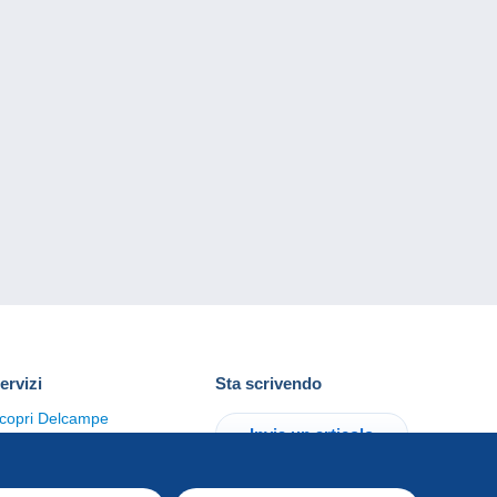
ervizi
Sta scrivendo
copri Delcampe
Invia un articolo
ontattaci