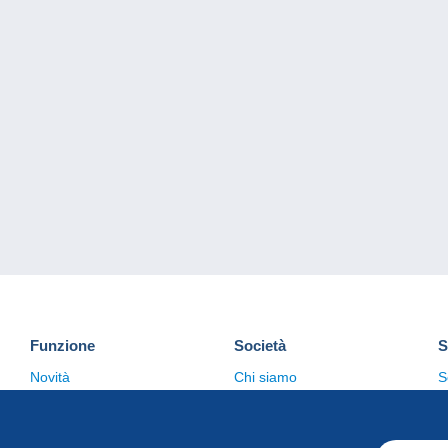
Funzione
Società
S
Novità
Chi siamo
S
Suggerimenti
Politica sulla privacy
C
Commerciale