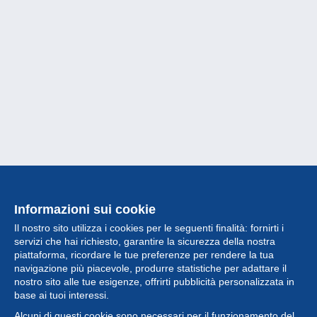
Informazioni sui cookie
Il nostro sito utilizza i cookies per le seguenti finalità: fornirti i
servizi che hai richiesto, garantire la sicurezza della nostra
piattaforma, ricordare le tue preferenze per rendere la tua
navigazione più piacevole, produrre statistiche per adattare il
nostro sito alle tue esigenze, offrirti pubblicità personalizzata in
Collezione
base ai tuoi interessi.
Alcuni di questi cookie sono necessari per il funzionamento del