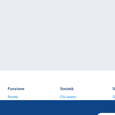
Funzione
Società
S
Novità
Chi siamo
S
Suggerimenti
Politica sulla privacy
C
Commerciale