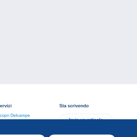
ervizi
Sta scrivendo
copri Delcampe
Invia un articolo
ontattaci