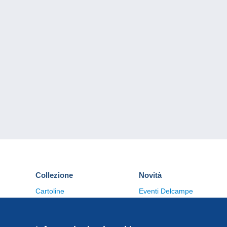
Collezione
Novità
Cartoline
Eventi Delcampe
Francobolli
Concorso
Monete & Banconote
Altre collezioni