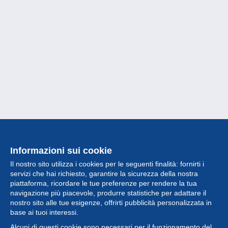
Informazioni sui cookie
Il nostro sito utilizza i cookies per le seguenti finalità: fornirti i
servizi che hai richiesto, garantire la sicurezza della nostra
piattaforma, ricordare le tue preferenze per rendere la tua
navigazione più piacevole, produrre statistiche per adattare il
nostro sito alle tue esigenze, offrirti pubblicità personalizzata in
Collezione
base ai tuoi interessi.
Alcuni di questi cookie sono necessari per il funzionamento del