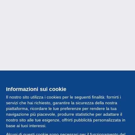
Informazioni sui cookie
Il nostro sito utilizza i cookies per le seguenti finalità: fornirti i
servizi che hai richiesto, garantire la sicurezza della nostra
piattaforma, ricordare le tue preferenze per rendere la tua
navigazione più piacevole, produrre statistiche per adattare il
nostro sito alle tue esigenze, offrirti pubblicità personalizzata in
Collezione
base ai tuoi interessi.
Alcuni di questi cookie sono necessari per il funzionamento del