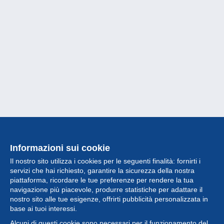
Informazioni sui cookie
Il nostro sito utilizza i cookies per le seguenti finalità: fornirti i
servizi che hai richiesto, garantire la sicurezza della nostra
piattaforma, ricordare le tue preferenze per rendere la tua
navigazione più piacevole, produrre statistiche per adattare il
nostro sito alle tue esigenze, offrirti pubblicità personalizzata in
Collezione
base ai tuoi interessi.
Alcuni di questi cookie sono necessari per il funzionamento del