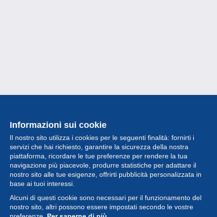
Informazioni sui cookie
Il nostro sito utilizza i cookies per le seguenti finalità: fornirti i
servizi che hai richiesto, garantire la sicurezza della nostra
piattaforma, ricordare le tue preferenze per rendere la tua
navigazione più piacevole, produrre statistiche per adattare il
nostro sito alle tue esigenze, offrirti pubblicità personalizzata in
Collezione
base ai tuoi interessi.
Alcuni di questi cookie sono necessari per il funzionamento del
Novità
nostro sito, altri possono essere impostati secondo le vostre
preferenze.
Per saperne di più