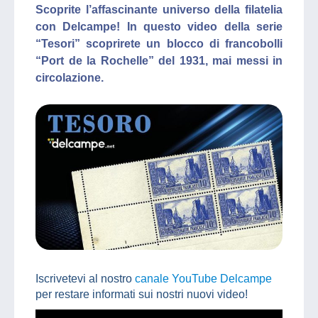
Scoprite l’affascinante universo della filatelia
con Delcampe! In questo video della serie
“Tesori” scoprirete un blocco di francobolli
“Port de la Rochelle” del 1931, mai messi in
circolazione.
Iscrivetevi al nostro
canale YouTube Delcampe
per restare informati sui nostri nuovi video!