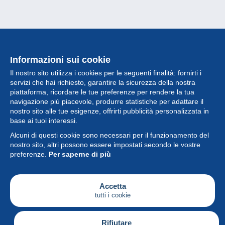
Informazioni sui cookie
Il nostro sito utilizza i cookies per le seguenti finalità: fornirti i
servizi che hai richiesto, garantire la sicurezza della nostra
piattaforma, ricordare le tue preferenze per rendere la tua
navigazione più piacevole, produrre statistiche per adattare il
nostro sito alle tue esigenze, offrirti pubblicità personalizzata in
Collezione
base ai tuoi interessi.
Alcuni di questi cookie sono necessari per il funzionamento del
Novità
nostro sito, altri possono essere impostati secondo le vostre
preferenze.
Per saperne di più
Funzione
Società
Accetta
tutti i cookie
Servizi
Sta scrivendo
Rifiutare