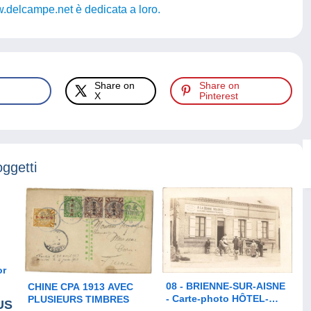
.delcampe.net è dedicata a loro.
Share on
Share on
X
Pinterest
oggetti
or
08 - BRIENNE-SUR-AISNE
CHINE CPA 1913 AVEC
ts - sz128
- Carte-photo HÔTEL-
PLUSIEURS TIMBRES
US
RESTAURANT - "À LA