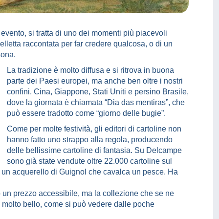
evento, si tratta di uno dei momenti più piacevoli
lletta raccontata per far credere qualcosa, o di un
sona.
La tradizione è molto diffusa e si ritrova in buona
parte dei Paesi europei, ma anche ben oltre i nostri
confini. Cina, Giappone, Stati Uniti e persino Brasile,
dove la giornata è chiamata “Dia das mentiras”, che
può essere tradotto come “giorno delle bugie”.
Come per molte festività, gli editori di cartoline non
hanno fatto uno strappo alla regola, producendo
delle bellissime cartoline di fantasia. Su Delcampe
sono già state vendute oltre 22.000 cartoline sul
a un acquerello di Guignol che cavalca un pesce. Ha
no un prezzo accessibile, ma la collezione che se ne
o è molto bello, come si può vedere dalle poche