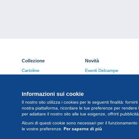
Collezione
Novità
Cartoline
Eventi Delcampe
Francobolli
Concorso
Monete & Banconote
Altre collezioni
Informazioni sui cookie
Il nostro sito utilizza i cookies per le seguenti finalità: fornirt
nostra piattaforma, ricordare le tue preferenze per rendere 
per adattare il nostro sito alle tue esigenze, offrirti pubblicit
Alcuni di questi cookie sono necessari per il funzionamento 
le vostre preferenze.
Per saperne di più
© D