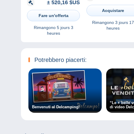
± 520,16 $US
Acquistare
Fare un'offerta
Rimangono
3 jours 17
Rimangono
5 jours 3
heures
heures
Potrebbero piacerti:
“Le + belle v
Benvenuti al Delcamping!
di video De