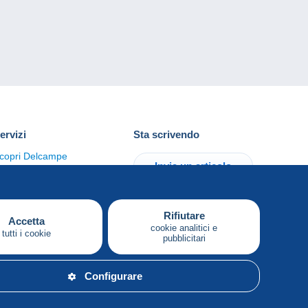
ervizi
Sta scrivendo
copri Delcampe
Invia un articolo
ontattaci
Rifiutare
Accetta
cookie analitici e
tutti i cookie
pubblicitari
Italiano
Configurare
acy.