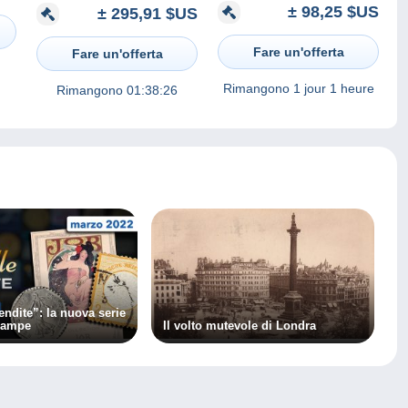
± 98,25 $US
± 295,91 $US
BONNE VOLONTÉ" -
marchand ambulant de
draps et couvertures
Fare un'offerta
Fare un'offerta
Rimangono
1 jour 1 heure
Rimangono
01:38:26
endite”: la nuova serie
lcampe
Il volto mutevole di Londra