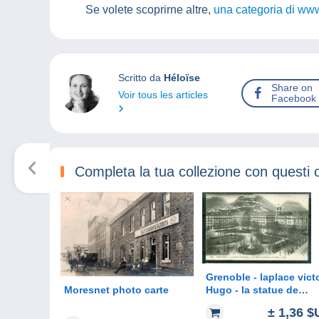
Se volete scoprirne altre,
una categoria di www
Scritto da
Héloïse
Share on
Voir tous les articles
Facebook
Completa la tua collezione con questi 
Grenoble - laplace vict
Moresnet photo carte
Hugo - la statue de
Berlioz et les for
± 1,36 $