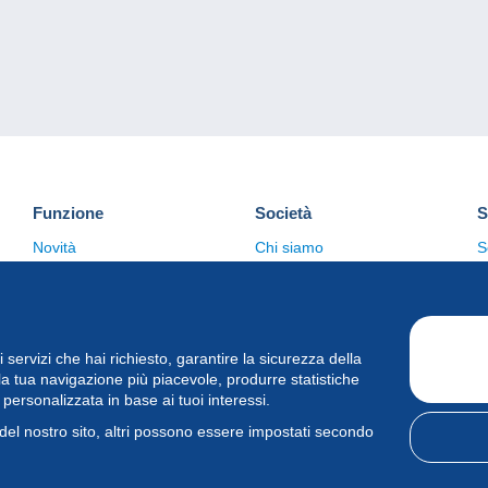
Funzione
Società
S
Novità
Chi siamo
S
Suggerimenti
Politica sulla privacy
C
Commerciale
i i servizi che hai richiesto, garantire la sicurezza della
la tua navigazione più piacevole, produrre statistiche
à personalizzata in base ai tuoi interessi.
del nostro sito, altri possono essere impostati secondo
elcampe International srl - Tutti i diritti riservati.
Condizioni d'uso
&
priv