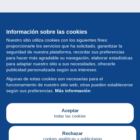
Información sobre las cookies
Nuestro sitio utiliza cookies con los siguientes fines:
proporcionarle los servicios que ha solicitado, garantizar la
seguridad de nuestra plataforma, recordar sus preferencias
para hacer más agradable su navegación, elaborar estadísticas
para adaptar nuestro sitio a sus necesidades, ofrecerle
Colección
publicidad personalizada según sus intereses.
Algunas de estas cookies son necesarias para el
Noticias
funcionamiento de nuestro sitio web, otras pueden establecerse
según sus preferencias.
Más información
Funcionalidad
Empresa
Aceptar
todas las cookies
Servicios
Escribir
Rechazar
cookies analíticas y publicitarias