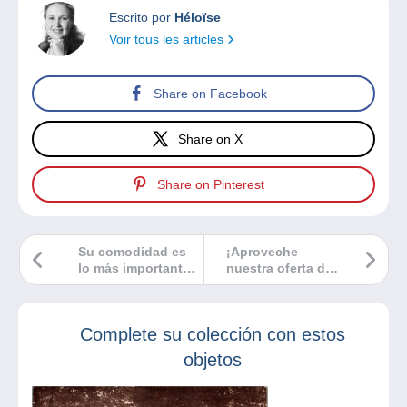
Escrito por
Héloïse
Voir tous les articles
Share on Facebook
Share on X
Share on Pinterest
Su comodidad es
¡Aproveche
lo más importante:
nuestra oferta de
¡una navegación
abril en objetos a
óptima en
bajo precio en
Delcampe!
Delcampe!
Complete su colección con estos
objetos