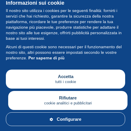
Informazioni sui cookie
Il nostro sito utilizza i cookies per le seguenti finalità: fornirti i
servizi che hai richiesto, garantire la sicurezza della nostra
piattaforma, ricordare le tue preferenze per rendere la tua
navigazione più piacevole, produrre statistiche per adattare il
nostro sito alle tue esigenze, offrirti pubblicità personalizzata in
Collezione
base ai tuoi interessi.
Alcuni di questi cookie sono necessari per il funzionamento del
Novità
nostro sito, altri possono essere impostati secondo le vostre
preferenze.
Per saperne di più
Funzione
Società
Accetta
tutti i cookie
Servizi
Sta scrivendo
Rifiutare
cookie analitici e pubblicitari
Italiano
Configurare
© Delcampe International srl - Tutti i diritti riservati.