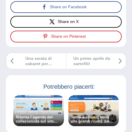
Share on Facebook
Share on X
Share on Pinterest
Una serata di
Un primo aprile da
cabaret per
cartofili!
cartofili!
Potrebbero piacerti:
Ritorna l’agenda del
Torna a scuola, torna
collezionista sul sito
alle grandi novità del
Delcampe
tuo sito Delcampe!