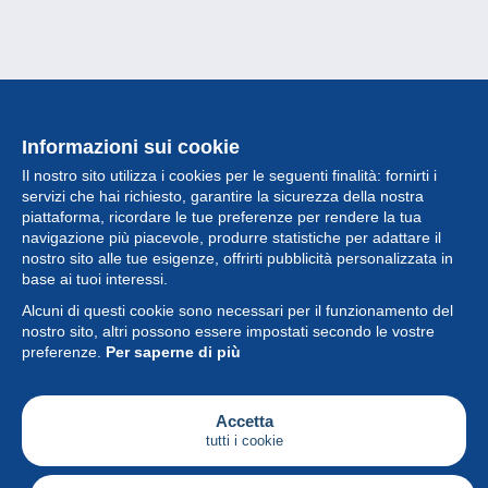
Informazioni sui cookie
Il nostro sito utilizza i cookies per le seguenti finalità: fornirti i
servizi che hai richiesto, garantire la sicurezza della nostra
piattaforma, ricordare le tue preferenze per rendere la tua
navigazione più piacevole, produrre statistiche per adattare il
nostro sito alle tue esigenze, offrirti pubblicità personalizzata in
Collezione
base ai tuoi interessi.
Alcuni di questi cookie sono necessari per il funzionamento del
Novità
nostro sito, altri possono essere impostati secondo le vostre
preferenze.
Per saperne di più
Funzione
Società
Accetta
tutti i cookie
Servizi