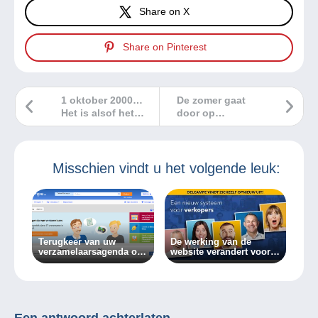
Share on X
Share on Pinterest
1 oktober 2000…
De zomer gaat
Het is alsof het
door op
gisteren was!
Delcampe!
Misschien vindt u het volgende leuk:
Terugkeer van uw
De werking van de
verzamelaarsagenda op
website verandert voor
de Delcampe-website
verkopers op Delcampe!
Een antwoord achterlaten