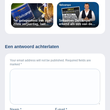
Ter gelegenheid van zijn
Sébastien Delcampe
20ste verjaardag, laat
erkend als een van de
Delcampe zijn leden de
meest invloedrijke
champagne ontkurken!
filatelisten door Linn’s
magazine!
Een antwoord achterlaten
Your email address will not be published. Required fields are
marked
*
Naam
*
E-mail
*