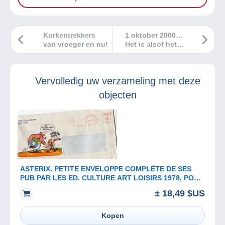
Kurkentrekkers
1 oktober 2000…
van vroeger en nu!
Het is alsof het
gisteren was!
Vervolledig uw verzameling met deze
objecten
ASTERIX. PETITE ENVELOPPE COMPLÈTE DE SES
PUB PAR LES ED. CULTURE ART LOISIRS 1978, POUR
LA SORTIE DE TOUT ASTERIX. RARE
± 18,49 $US
Kopen