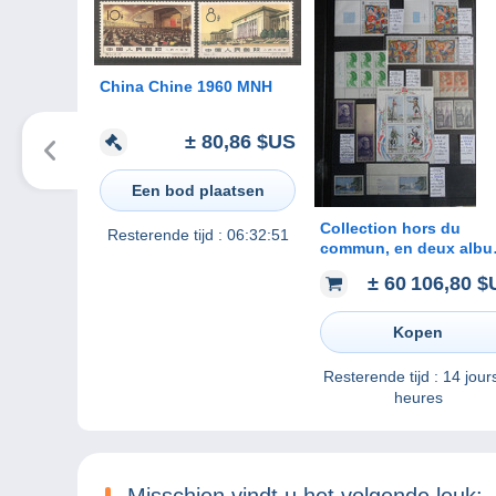
China Chine 1960 MNH
± 80,86 $US
Een bod plaatsen
Collection hors du
Resterende tijd :
06:32:51
commun, en deux alb
Yvert, de 1700 variétés 
± 60 106,80 
de France. En pochette
sur 141 pages.
Kopen
Resterende tijd :
14 jour
heures
Misschien vindt u het volgende leuk: