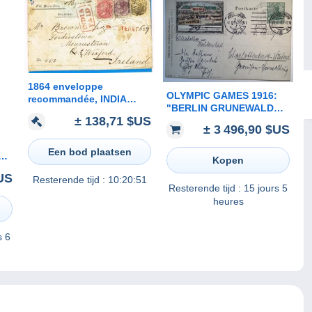
1864 enveloppe
OLYMPIC GAMES 1916:
recommandée, INDIA
"BERLIN GRUNEWALD
PAID, Yv 10 +14 +17,
± 138,71 $US
DEUTSCHES STADION
CALCUTTA, vers
± 3 496,90 $US
1913" RR !(PP Ganzsache
MURNSTOWN, C.Wexford,
sport Deutsches Reich
Ireland
Een bod plaatsen
ums
Sonderstempel
Kopen
**
$US
Resterende tijd :
10:20:51
s,
Resterende tijd :
15 jours 5
heures
s 6