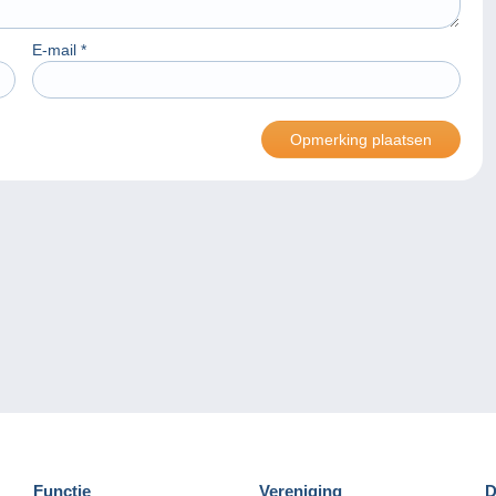
E-mail
*
Functie
Vereniging
D