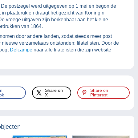
. De postzegel werd uitgegeven op 1 mei en begon de
 in plaatdruk en draagt het gezicht van Koningin
 De vroege uitgaven zijn herkenbaar aan het kleine
erdrukken van 1864.
enomen door andere landen, zodat steeds meer post
nieuwe verzamelaars ontstonden: filatelisten. Door de
poogt
Delcampe
naar alle filatelisten die zijn website
on
Share on
Share on
ok
X
Pinterest
objecten