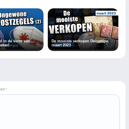
el in de vorm van…
De mooiste verkopen Delcampe
sker!
maart 2023
rked
*