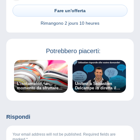
Fare un'offerta
Rimangono
2 jours 10 heures
Potrebbero piacerti:
L’isolamento, un
Unitevi a Sébastien
momento da sfruttare
Delcampe in diretta il
per studiare
07/03/2024!
Rispondi
Your email address will not be published. Required fields are
marked
*