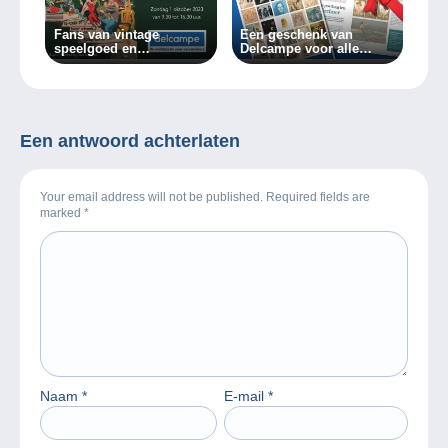
Fans van vintage
Een geschenk van
speelgoed en
Delcampe voor alle
tweedehandsgoederen
verzamelaars!
kunnen uitkijken naar de
22e Collect-Hit en
Brocantissimo expo op
1 oktober 2023!
Een antwoord achterlaten
Your email address will not be published. Required fields are
marked
*
Naam
*
E-mail
*