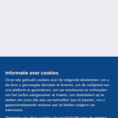
Informatie over cookies
Onze site gebruikt cookies voor de volgende doeleinden: om u
de door u gevraagde diensten te leveren, om de veiligheid van
ons platform te garanderen, om uw voorkeuren te onthouden
om het surfen aangenamer te maken, om statistieken op te
stellen om onze site aan uw behoeften aan te passen, om u
gepersonaliseerde reclame aan te bieden volgens uw
Collectie
interesses.
Sommige van deze cookies zijn noodzakelijk voor de werking