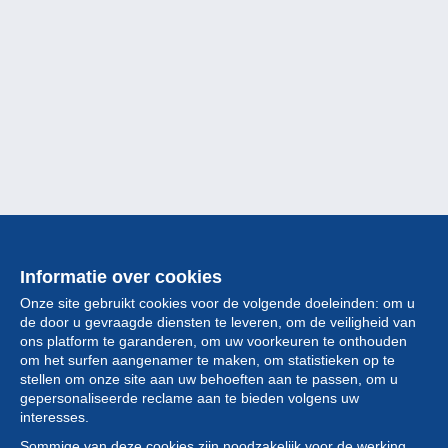
Informatie over cookies
Onze site gebruikt cookies voor de volgende doeleinden: om u
de door u gevraagde diensten te leveren, om de veiligheid van
ons platform te garanderen, om uw voorkeuren te onthouden
om het surfen aangenamer te maken, om statistieken op te
stellen om onze site aan uw behoeften aan te passen, om u
gepersonaliseerde reclame aan te bieden volgens uw
Collectie
interesses.
Sommige van deze cookies zijn noodzakelijk voor de werking