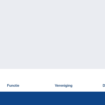
Functie
Vereniging
D
Nieuwigheden
Wie zijn wij
D
Tips
Privacy
C
Commercieel