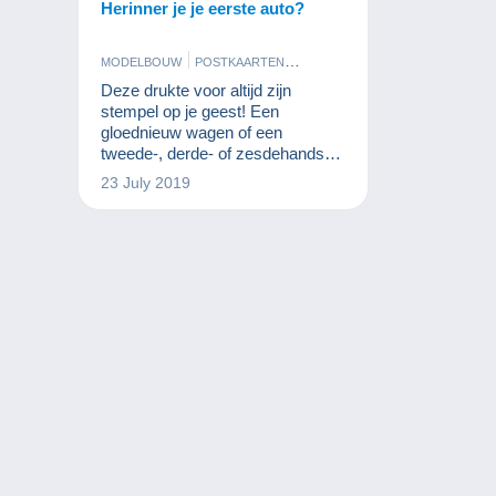
Herinner je je eerste auto?
MODELBOUW
POSTKAARTEN
SPELLETJES
Deze drukte voor altijd zijn
stempel op je geest! Een
gloednieuw wagen of een
tweede-, derde- of zesdehands
model, uw eerste auto was het
23 July 2019
synoniem van uw vrijheid!