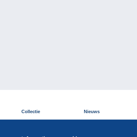
Collectie
Nieuws
Postkaarten
Delcampe Evenementen
Postzegels
Wedstrijden
Munten en Bankbiljetten