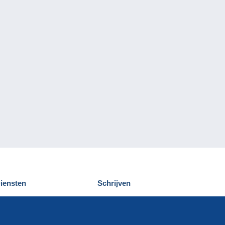
iensten
Schrijven
elcampe ontdekken
Een bericht
ontact
verzenden