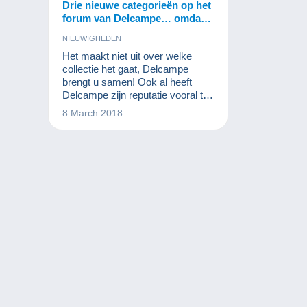
Drie nieuwe categorieën op het
forum van Delcampe… omdat
de verzamelwereld evolueert!
NIEUWIGHEDEN
Het maakt niet uit over welke
collectie het gaat, Delcampe
brengt u samen! Ook al heeft
Delcampe zijn reputatie vooral te
danken aan postzegels, munten
8 March 2018
en postkaarten, toch mogen we
niet vergeten dat de website zich
richt naar alle verzamelaars. De
kunst van het verzamelen
evolueert en nieuwe vintage items
worden steeds meer gegeerd.
Daarom lanceert Delcampe
vandaag drie nieuwe
gespecialiseerde fora waar
verzamelaars van die items hun
passie me