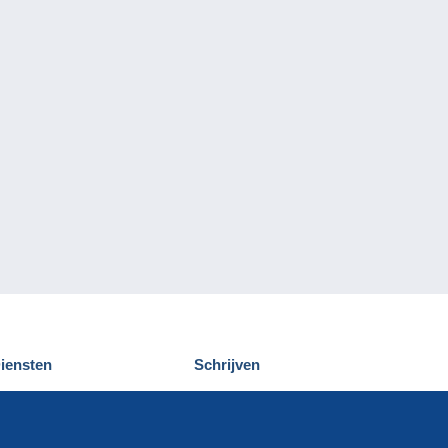
iensten
Schrijven
elcampe ontdekken
Een bericht
ontact
verzenden