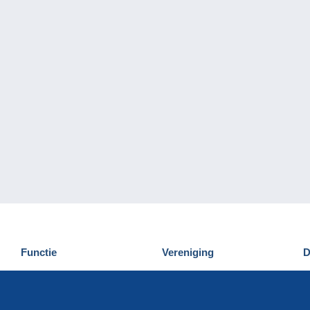
Functie
Vereniging
D
Nieuwigheden
Wie zijn wij
D
Tips
Privacy
C
Commercieel