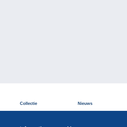
Collectie
Nieuws
Postkaarten
Delcampe Evenementen
Postzegels
Wedstrijden
Munten en Bankbiljetten