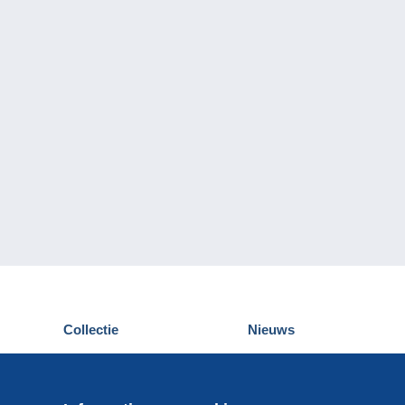
Collectie
Nieuws
Postkaarten
Delcampe Evenementen
Postzegels
Wedstrijden
Munten en Bankbiljetten