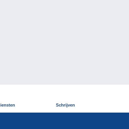
iensten
Schrijven
elcampe ontdekken
Een bericht
ontact
verzenden