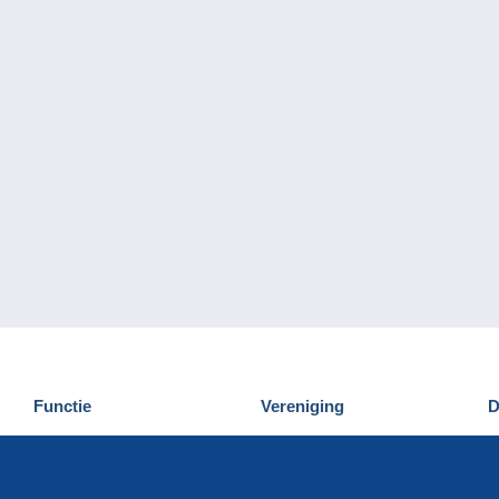
Functie
Vereniging
D
Nieuwigheden
Wie zijn wij
D
Tips
Privacy
C
Commercieel