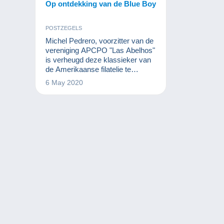
Op ontdekking van de Blue Boy
POSTZEGELS
Michel Pedrero, voorzitter van de
vereniging APCPO "Las Abelhos"
is verheugd deze klassieker van
de Amerikaanse filatelie te
presenteren. De Blue Boy
6 May 2020
(letterlijk blauwe jongen) is een
zeer zeldzame postzegel die in
1847 werd uitgegeven door het
postkantoor van de stad
Alexandrië in Virginia in de
Verenigde Staten.