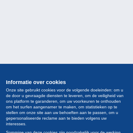
Informatie over cookies
Onze site gebruikt cookies voor de volgende doeleinden: om u
de door u gevraagde diensten te leveren, om de veiligheid van
ons platform te garanderen, om uw voorkeuren te onthouden
om het surfen aangenamer te maken, om statistieken op te
stellen om onze site aan uw behoeften aan te passen, om u
gepersonaliseerde reclame aan te bieden volgens uw
Collectie
interesses.
Sommige van deze cookies zijn noodzakelijk voor de werking