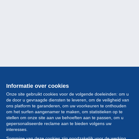
Informatie over cookies
Onze site gebruikt cookies voor de volgende doeleinden: om u
de door u gevraagde diensten te leveren, om de veiligheid van
ons platform te garanderen, om uw voorkeuren te onthouden
om het surfen aangenamer te maken, om statistieken op te
stellen om onze site aan uw behoeften aan te passen, om u
gepersonaliseerde reclame aan te bieden volgens uw
Collectie
interesses.
Sommige van deze cookies zijn noodzakelijk voor de werking