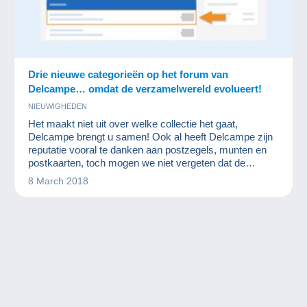
Drie nieuwe categorieën op het forum van
Delcampe… omdat de verzamelwereld evolueert!
NIEUWIGHEDEN
Het maakt niet uit over welke collectie het gaat,
Delcampe brengt u samen! Ook al heeft Delcampe zijn
reputatie vooral te danken aan postzegels, munten en
postkaarten, toch mogen we niet vergeten dat de
website zich richt naar alle verzamelaars. De kunst van
8 March 2018
het verzamelen evolueert en nieuwe vintage items
worden steeds meer gegeerd. Daarom lanceert
Delcampe vandaag drie nieuwe gespecialiseerde fora
waar verzamelaars van die items hun passie me