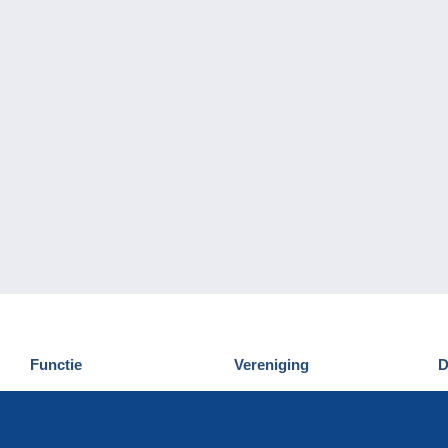
Functie
Vereniging
D
Nieuwigheden
Wie zijn wij
D
Tips
Privacy
C
Commercieel