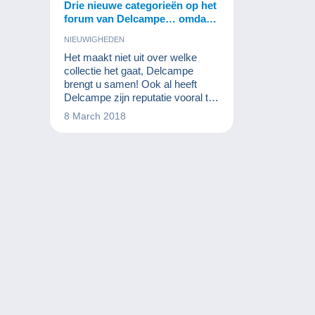
Drie nieuwe categorieën op het
forum van Delcampe… omdat
de verzamelwereld evolueert!
NIEUWIGHEDEN
Het maakt niet uit over welke
collectie het gaat, Delcampe
brengt u samen! Ook al heeft
Delcampe zijn reputatie vooral te
danken aan postzegels, munten
8 March 2018
en postkaarten, toch mogen we
niet vergeten dat de website zich
richt naar alle verzamelaars. De
kunst van het verzamelen
evolueert en nieuwe vintage items
worden steeds meer gegeerd.
Daarom lanceert Delcampe
vandaag drie nieuwe
gespecialiseerde fora waar
verzamelaars van die items hun
passie me