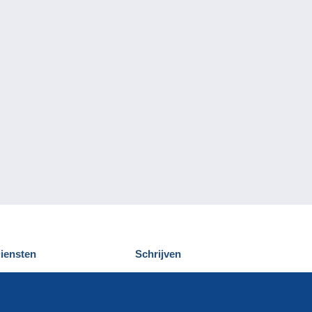
iensten
Schrijven
elcampe ontdekken
Een bericht
ontact
verzenden