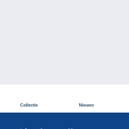
Collectie
Nieuws
Postkaarten
Delcampe Evenementen
Postzegels
Wedstrijden
Munten en Bankbiljetten