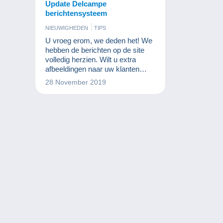
Update Delcampe
berichtensysteem
NIEUWIGHEDEN
TIPS
U vroeg erom, we deden het! We
hebben de berichten op de site
volledig herzien. Wilt u extra
afbeeldingen naar uw klanten
sturen? Het is nu mogelijk via uw
28 November 2019
Delcampe-berichtensysteem.