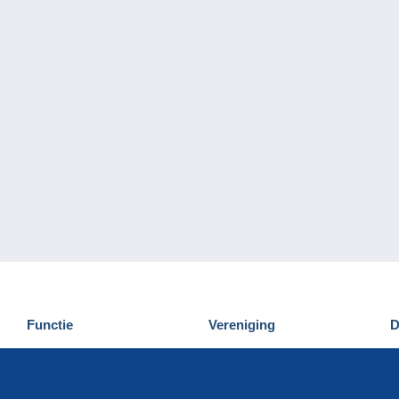
Functie
Vereniging
D
Nieuwigheden
Wie zijn wij
D
Tips
Privacy
C
Commercieel