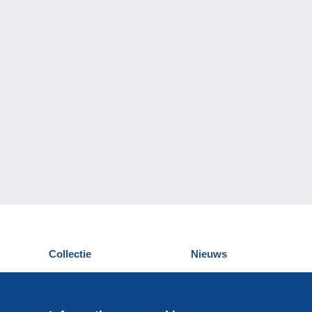
Collectie
Nieuws
Postkaarten
Delcampe Evenementen
Postzegels
Wedstrijden
Munten en Bankbiljetten