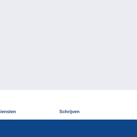
iensten
Schrijven
elcampe ontdekken
Een bericht
ontact
verzenden