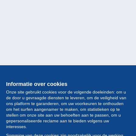
Informatie over cookies
Onze site gebruikt cookies voor de volgende doeleinden: om u
de door u gevraagde diensten te leveren, om de veiligheid van
ons platform te garanderen, om uw voorkeuren te onthouden
om het surfen aangenamer te maken, om statistieken op te
stellen om onze site aan uw behoeften aan te passen, om u
gepersonaliseerde reclame aan te bieden volgens uw
Collectie
interesses.
Sommige van deze cookies zijn noodzakelijk voor de werking