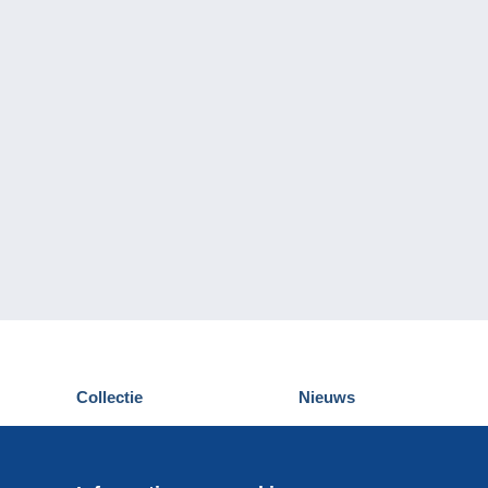
Collectie
Nieuws
Postkaarten
Delcampe Evenementen
Postzegels
Wedstrijden
Munten en Bankbiljetten