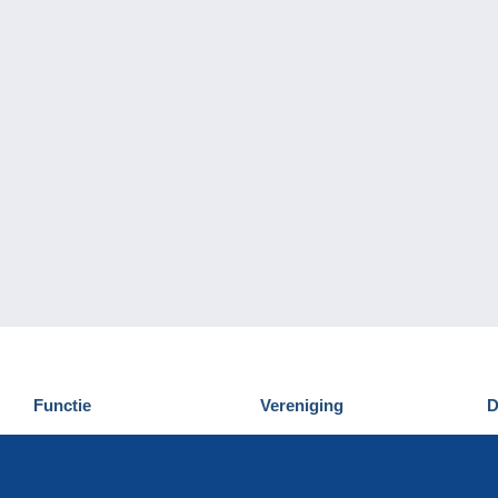
Functie
Vereniging
D
Nieuwigheden
Wie zijn wij
D
Tips
Privacy
C
Commercieel