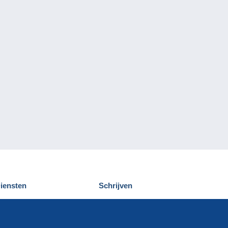
iensten
Schrijven
elcampe ontdekken
Een bericht
ontact
verzenden