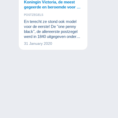
Koningin Victoria, de meest
gegeerde en beroemde voor de
postzegelverzamelaar!
POSTZEGELS
En terecht ze stond ook model
voor de eerste! De "one penny
black", de allereerste postzegel
werd in 1840 uitgegeven onder
haar heerschappij. Het is dus ook
31 January 2020
perfect normaal dat de postzegel
haar beeltenis draagt. Voeg hier
nog aan toe dat het Bitse rijk haar
topjaren kende en het is duidelijk
waarom koningin Victoria de
meest emblematische figuur is in
de filatelie. Koningin Victoria
bepaalt haar tijd zo duidelijk dat
haar regeerperiode het "Vict