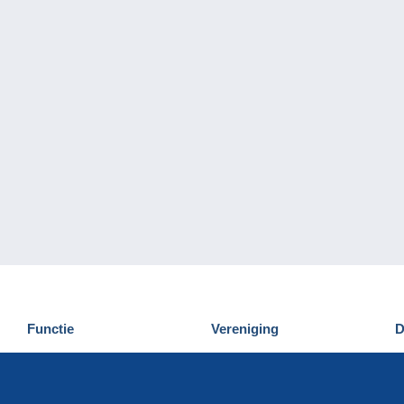
Functie
Vereniging
D
Nieuwigheden
Wie zijn wij
D
Tips
Privacy
C
Commercieel