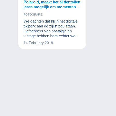
Polaroid, maakt het al tientallen
jaren mogelijk om momenten
vast te leggen!
FOTOGRAFIE
We dachten dat hij in het digitale
tijdperk aan de zijlijn zou staan.
Liefhebbers van nostalgie en
vintage hebben hem echter weer
in de mode gebracht. Ontdek de
14 February 2019
polaroid van gisteren en leg het
moment vast!