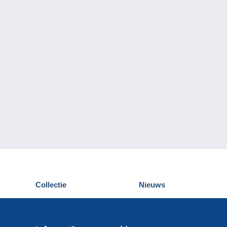
Collectie
Nieuws
Postkaarten
Delcampe Evenementen
Postzegels
Wedstrijden
Munten en Bankbiljetten