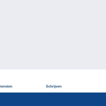
iensten
Schrijven
elcampe ontdekken
Een bericht
ontact
verzenden