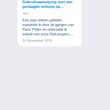
Gebruiksaanwijzing voor een
geslaagde verkoop op
Delcampe
TIPS
Een paar weken geleden
wandelde ik door de gangen van
Paris Philex en ontmoette ik
enkele van onze Delcampers,
kopers en verkopers. Wanneer ik
14 November 2018
hen vroeg naar hun tevredenheid
over de website kreeg ik vaak
een "Ja, over het algemeen
tevreden maar... met dit of dat lid
heb ik wel eens problemen in
verband met betalingen of
leveringen. "