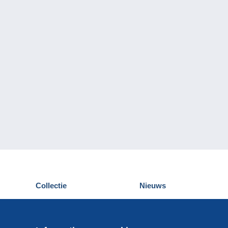
Collectie
Nieuws
Postkaarten
Delcampe Evenementen
Postzegels
Wedstrijden
Munten en Bankbiljetten