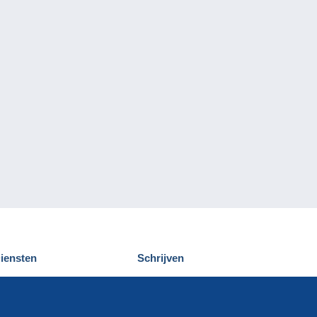
iensten
Schrijven
elcampe ontdekken
Een bericht
ontact
verzenden