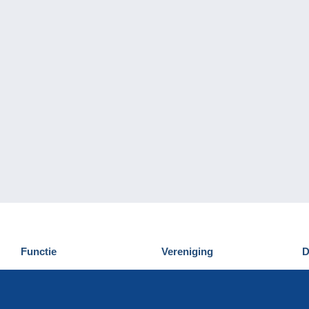
Functie
Vereniging
D
Nieuwigheden
Wie zijn wij
D
Tips
Privacy
C
Commercieel