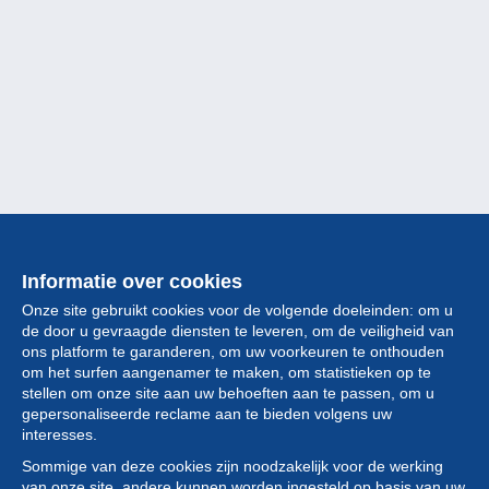
Informatie over cookies
Onze site gebruikt cookies voor de volgende doeleinden: om u
de door u gevraagde diensten te leveren, om de veiligheid van
ons platform te garanderen, om uw voorkeuren te onthouden
om het surfen aangenamer te maken, om statistieken op te
stellen om onze site aan uw behoeften aan te passen, om u
gepersonaliseerde reclame aan te bieden volgens uw
Collectie
interesses.
Sommige van deze cookies zijn noodzakelijk voor de werking
Nieuws
van onze site, andere kunnen worden ingesteld op basis van uw