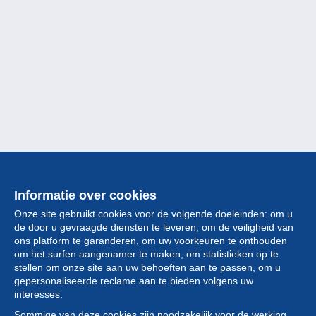
Informatie over cookies
Onze site gebruikt cookies voor de volgende doeleinden: om u
de door u gevraagde diensten te leveren, om de veiligheid van
ons platform te garanderen, om uw voorkeuren te onthouden
om het surfen aangenamer te maken, om statistieken op te
stellen om onze site aan uw behoeften aan te passen, om u
gepersonaliseerde reclame aan te bieden volgens uw
Collectie
interesses.
Sommige van deze cookies zijn noodzakelijk voor de werking