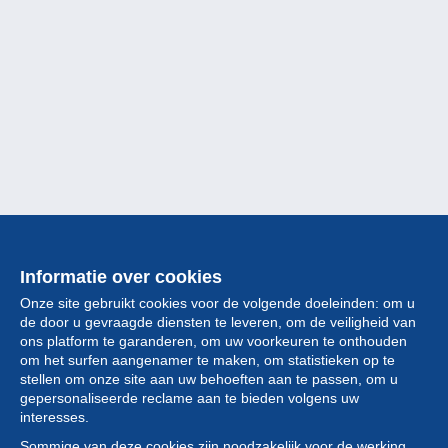
Informatie over cookies
Onze site gebruikt cookies voor de volgende doeleinden: om u
de door u gevraagde diensten te leveren, om de veiligheid van
ons platform te garanderen, om uw voorkeuren te onthouden
om het surfen aangenamer te maken, om statistieken op te
stellen om onze site aan uw behoeften aan te passen, om u
gepersonaliseerde reclame aan te bieden volgens uw
Collectie
interesses.
Sommige van deze cookies zijn noodzakelijk voor de werking