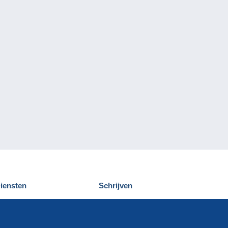
iensten
Schrijven
elcampe ontdekken
Een bericht
ontact
verzenden