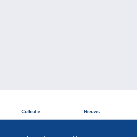
Collectie
Nieuws
Postkaarten
Delcampe Evenementen
Postzegels
Wedstrijden
Munten en Bankbiljetten