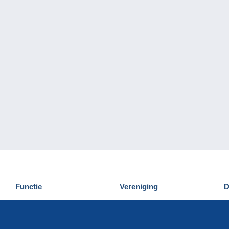
Functie
Vereniging
D
Nieuwigheden
Wie zijn wij
D
Tips
Privacy
C
Commercieel