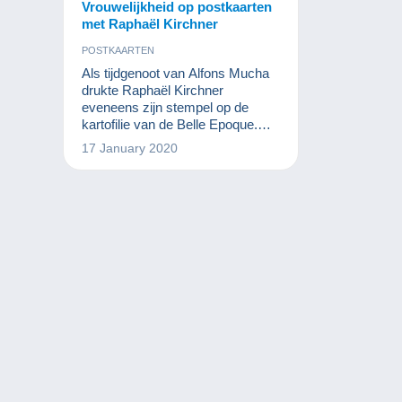
Vrouwelijkheid op postkaarten
met Raphaël Kirchner
POSTKAARTEN
Als tijdgenoot van Alfons Mucha
drukte Raphaël Kirchner
eveneens zijn stempel op de
kartofilie van de Belle Epoque.
Zijn schitterende vrouwen blijven
17 January 2020
vandaag verzamelaars bekoren.