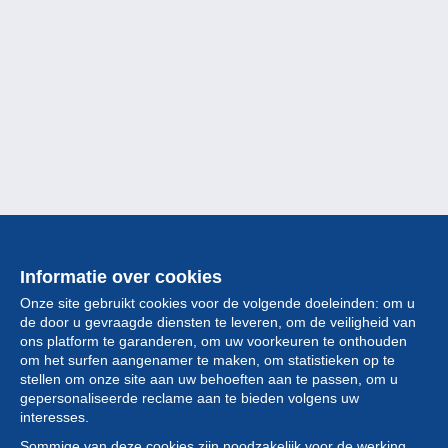
Informatie over cookies
Onze site gebruikt cookies voor de volgende doeleinden: om u
de door u gevraagde diensten te leveren, om de veiligheid van
ons platform te garanderen, om uw voorkeuren te onthouden
om het surfen aangenamer te maken, om statistieken op te
stellen om onze site aan uw behoeften aan te passen, om u
gepersonaliseerde reclame aan te bieden volgens uw
Collectie
interesses.
Sommige van deze cookies zijn noodzakelijk voor de werking