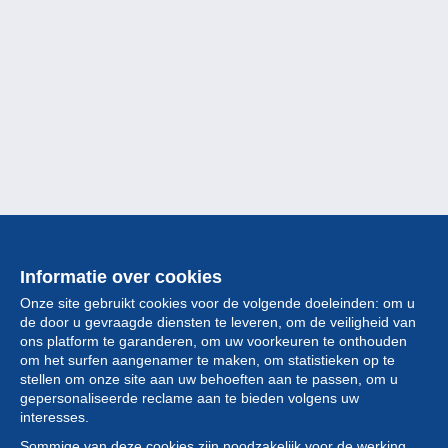
Informatie over cookies
Onze site gebruikt cookies voor de volgende doeleinden: om u
de door u gevraagde diensten te leveren, om de veiligheid van
ons platform te garanderen, om uw voorkeuren te onthouden
om het surfen aangenamer te maken, om statistieken op te
stellen om onze site aan uw behoeften aan te passen, om u
gepersonaliseerde reclame aan te bieden volgens uw
Collectie
interesses.
Sommige van deze cookies zijn noodzakelijk voor de werking